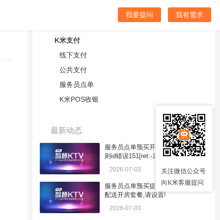
我要提问
我有需求
分类目录
K米支付
线下支付
公共支付
服务员点单
K米POS收银
最新动态
服务员点单预买开房时提示：买断规
则id错误151[ret:-1][WJ094]
2026-07-03
关注微信公众号
向K米客服提问
服务员点单预买提示：买钟设置为不
配送开房套餐,请设置!
2026-07-03